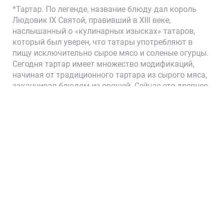
*Тартар. По легенде, название блюду дал король
Людовик IX Святой, правивший в XIII веке,
наслышанный о «кулинарных изысках» татаров,
который был уверен, что татары употребляют в
пищу исключительно сырое мясо и соленые огурцы.
Сегодня тартар имеет множество модификаций,
Корзина
начиная от традиционного тартара из сырого мяса,
заканчивая блюдом из овощей. Сейчас это древнее
французское блюдо предполагает больше не
наличие сырого мяса, а нарезки определенного
продукта кубиками.
Пищевая и энергетическая ценность (калорийность)
в 100 г продукта (средние значения): Белки 11,7 г,
Жиры 7,1 г, Углеводы 11,8 г, 663 кДж/158,4 ккал.
Внешний вид блюда может отличаться от
изображения на фото.
165/60 г
Добавить 38 р.